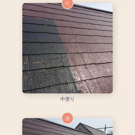
中
中塗り
後