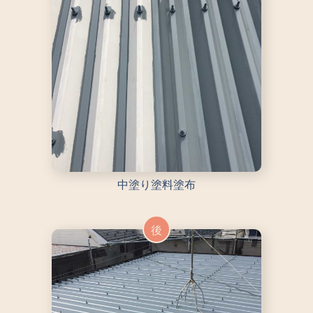
中塗り塗料塗布
後